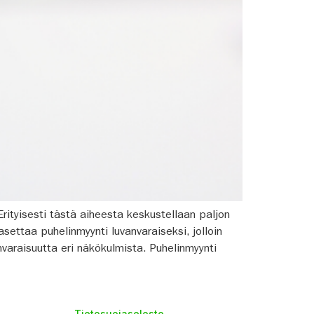
rityisesti tästä aiheesta keskustellaan paljon
asettaa puhelinmyynti luvanvaraiseksi, jolloin
nvaraisuutta eri näkökulmista. Puhelinmyynti
Tietosuojaseloste