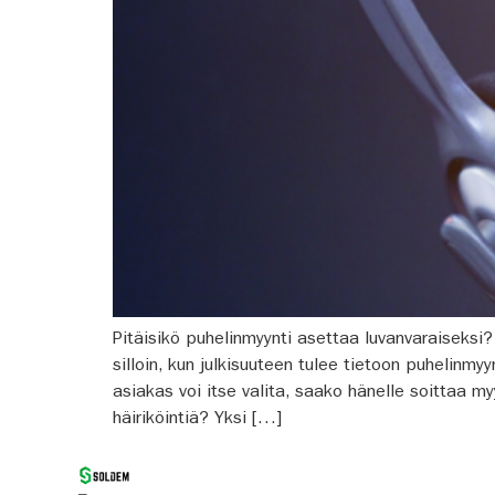
Pitäisikö puhelinmyynti asettaa luvanvaraiseksi?
silloin, kun julkisuuteen tulee tietoon puhelinmyy
asiakas voi itse valita, saako hänelle soittaa m
häiriköintiä? Yksi […]