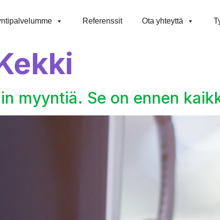
ntipalvelumme
Referenssit
Ota yhteyttä
T
 Kekki
ain myyntiä. Se on ennen kaik