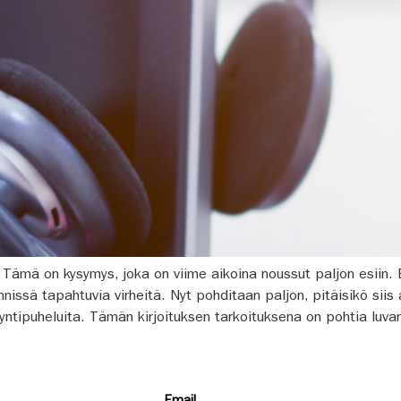
 Tämä on kysymys, joka on viime aikoina noussut paljon esiin. E
nnissä tapahtuvia virheitä. Nyt pohditaan paljon, pitäisikö siis 
yyntipuheluita. Tämän kirjoituksen tarkoituksena on pohtia luva