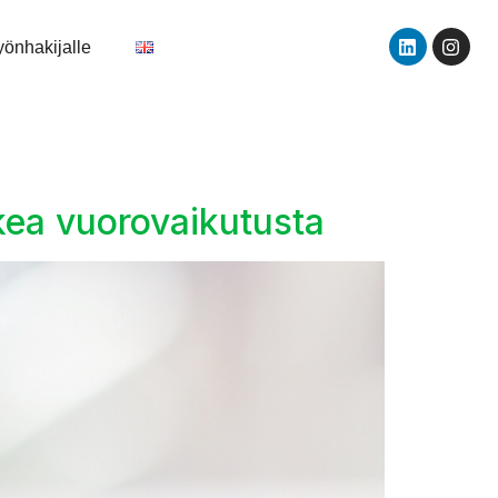
yönhakijalle
kea vuorovaikutusta