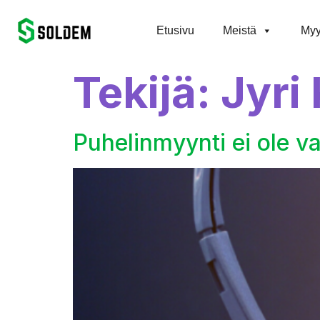
content
Etusivu
Meistä
Myy
Tekijä:
Jyri
Puhelinmyynti ei ole v