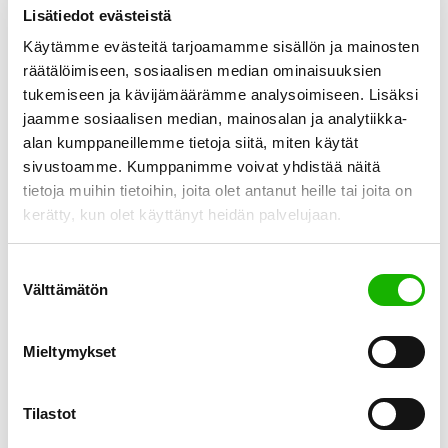
Lisätiedot evästeistä
Käytämme evästeitä tarjoamamme sisällön ja mainosten
räätälöimiseen, sosiaalisen median ominaisuuksien
tukemiseen ja kävijämäärämme analysoimiseen. Lisäksi
jaamme sosiaalisen median, mainosalan ja analytiikka-
alan kumppaneillemme tietoja siitä, miten käytät
Myynnillisen asiakaspalvelumme tiimipäälliköt ovat
sivustoamme. Kumppanimme voivat yhdistää näitä
keskeisessä roolissa asiakkaan kanssa tehtävässä
tietoja muihin tietoihin, joita olet antanut heille tai joita on
yhteistyössä. Päivittäinen työ eri sidosryhmien kanssa –
kerätty, kun olet käyttänyt heidän palvelujaan.
esimerkiksi laadun, asiakastyytyväisyyden, prosessien ja
pilottien parissa on opettanut meille, miten hyvä yhteistyö
Suostumuksen
luo lisäarvoa ja vahvistaa asiakaskokemusta. Syyskuussa
Välttämätön
valinta
asiakaspalvelutiimimme ja asiakkaamme Team Leaderit,
myyntivalmentajat sekä Training & Quality Specialistit
kokoontuivat yhteiseen tiimipäivään. Päivän aikana
Mieltymykset
keskityimme yhteistyöhön, prosessien kehittämiseen […]
Tilastot