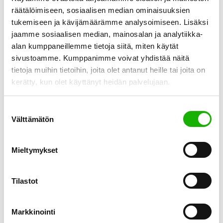
räätälöimiseen, sosiaalisen median ominaisuuksien
tukemiseen ja kävijämäärämme analysoimiseen. Lisäksi
jaamme sosiaalisen median, mainosalan ja analytiikka-
alan kumppaneillemme tietoja siitä, miten käytät
Uusi vuosi tuo aina mukanaan uusia mahdollisuuksia – ja
sivustoamme. Kumppanimme voivat yhdistää näitä
uusasiakashankinnan näkökulmasta se on otollista aikaa
tietoja muihin tietoihin, joita olet antanut heille tai joita on
tehdä eroa kilpailijoihin. Vuoden alku on hetki, jolloin
kerätty, kun olet käyttänyt heidän palvelujaan.
ihmiset tekevät uuden vuoden lupauksia, suunnittelevat
elämäänsä ja ovat valmiita kokeilemaan uusia tuotteita tai
Suostumuksen
palveluita. Nyt on siis täydellinen aika varmistaa, että
Välttämätön
valinta
yrityksesi on niiden toimijoiden joukossa, jotka huomataan
ja valitaan. Uusmyynnissä […]
Mieltymykset
Tilastot
Tampere
Markkinointi