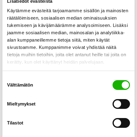
Lisätiedot evästeistä
Käytämme evästeitä tarjoamamme sisällön ja mainosten
räätälöimiseen, sosiaalisen median ominaisuuksien
tukemiseen ja kävijämäärämme analysoimiseen. Lisäksi
jaamme sosiaalisen median, mainosalan ja analytiikka-
alan kumppaneillemme tietoja siitä, miten käytät
Olen aina ollut ujo, epävarma ja vältellyt keskipisteenä
sivustoamme. Kumppanimme voivat yhdistää näitä
olemista. Esitelmien ja puheiden pitäminen on ollut vaikeaa
tietoja muihin tietoihin, joita olet antanut heille tai joita on
ja jännittävää. Olen kammonnut tunneilla viittaamista,
kerätty, kun olet käyttänyt heidän palvelujaan.
koska pelkäsin vastaavani väärin. En
ole ollut oppilaskuntatoiminnassa tai järjestämässä
Suostumuksen
tapahtumia kouluaikoina. Olen silti tullut hyvin toimeen
Välttämätön
valinta
ihmisten kanssa. Tiimityö on ollut minulle helppo ja
mukavin tapa toimia. Olen myös kokenut, että minun
Mieltymykset
tulee itse ansaita paikkani omilla […]
Tilastot