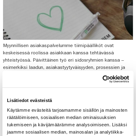
Myynnillisen asiakaspalvelumme tiimipäälliköt ovat
keskeisessä roolissa asiakkaan kanssa tehtävässä
yhteistyössä. Päivittäinen työ eri sidosryhmien kanssa –
esimerkiksi laadun, asiakastyytyväisyyden, prosessien ja
pilottien parissa on opettanut meille, miten hyvä yhteistyö
luo lisäarvoa ja vahvistaa asiakaskokemusta. Syyskuussa
asiakaspalvelutiimimme ja asiakkaamme Team Leaderit,
myyntivalmentajat sekä Training & Quality Specialistit
Lisätiedot evästeistä
kokoontuivat yhteiseen tiimipäivään. Päivän aikana
Käytämme evästeitä tarjoamamme sisällön ja mainosten
keskityimme yhteistyöhön, prosessien kehittämiseen […]
räätälöimiseen, sosiaalisen median ominaisuuksien
Häiriökysynnän
tukemiseen ja kävijämäärämme analysoimiseen. Lisäksi
jaamme sosiaalisen median, mainosalan ja analytiikka-