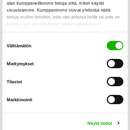
vähentäminen
alan kumppaneillemme tietoja siitä, miten käytät
sivustoamme. Kumppanimme voivat yhdistää näitä
tietoja muihin tietoihin, joita olet antanut heille tai joita on
kerätty, kun olet käyttänyt heidän palvelujaan.
Suostumuksen
Välttämätön
valinta
Mieltymykset
Tilastot
Markkinointi
Mikä yhdistää terveydenhuoltoa, teleoperaattoreita ja
energiayhtiöitä? Ne kaikki kamppailevat häiriökysynnän
kanssa – turhien asiakaspalvelukontaktien, jotka vievät
Näytä tiedot
aikaa ja rahaa. Häiriökysyntä syntyy, kun asiakkaat joutuvat