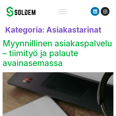
content
Kategoria:
Asiakastarinat
Myynnillinen asiakaspalvelu
– tiimityö ja palaute
avainasemassa