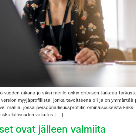
vuoden aikana ja siksi meille onkin erityisen tärkeää tarkast
ion myyjäprofiilista, jonka tavoitteena oli ja on ymmärtää 
mallia, jossa persoonallisuusprofiilin ominaisuuksista kaksi (s
eikkailullisuuden vaikutus […]
et ovat jälleen valmiita