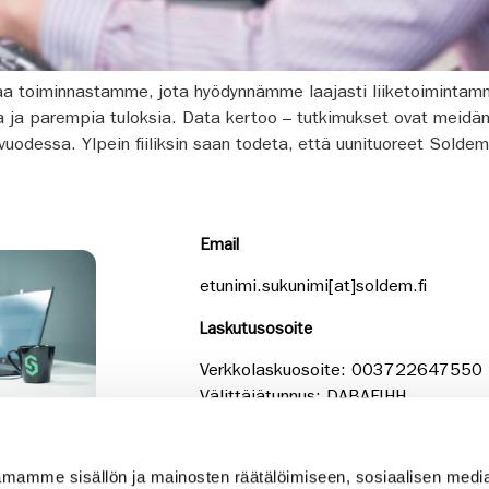
a toiminnastamme, jota hyödynnämme laajasti liiketoimintamm
 ja parempia tuloksia. Data kertoo – tutkimukset ovat meid
uodessa. Ylpein fiiliksin saan todeta, että uunituoreet Soldem
Email
etunimi.sukunimi[at]soldem.fi
Laskutusosoite
Verkkolaskuosoite: 003722647550
Välittäjätunnus: DABAFIHH
Y-tunnus: 2264755-0
mamme sisällön ja mainosten räätälöimiseen, sosiaalisen medi