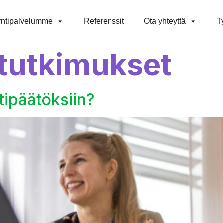
ntipalvelumme
Referenssit
Ota yhteyttä
T
tutkimukset
tipäätöksiin?