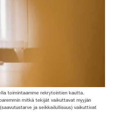
ella toimintaamme rekrytointien kautta.
paremmin mitkä tekijät vaikuttavat myyjän
aavutustarve ja seikkailullisuus) vaikuttivat