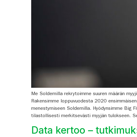
Me Soldemilla rekrytoimme suuren määrän myyjiä 
Rakensimme loppuvuodesta 2020 ensimmäisen vers
menestymiseen Soldemilla. Hyödynsimme Big Five -
tilastollisesti merkitsevästi myyjän tulokseen. S
Data kertoo – tutkimuks