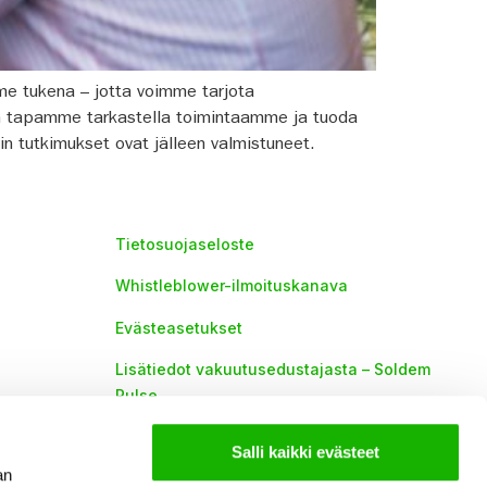
e tukena – jotta voimme tarjota
än tapamme tarkastella toimintaamme ja tuoda
in tutkimukset ovat jälleen valmistuneet.
Tietosuojaseloste
Whistleblower-ilmoituskanava
Evästeasetukset
Lisätiedot vakuutusedustajasta – Soldem
Pulse
Lisätiedot vakuutusedustajasta -Soldem
Salli kaikki evästeet
an