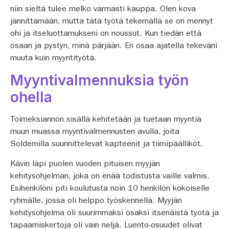
niin sieltä tulee melko varmasti kauppa. Olen kova
jännittämään, mutta tätä työtä tekemällä se on mennyt
ohi ja itseluottamukseni on noussut. Kun tiedän että
osaan ja pystyn, minä pärjään. En osaa ajatella tekeväni
muuta kuin myyntityötä.
Myyntivalmennuksia työn
ohella
Toimeksiannon sisällä kehitetään ja tuetaan myyntiä
muun muassa myyntivalmennusten avulla, joita
Soldemilla suunnittelevat kapteenit ja tiimipäälliköt.
Kävin läpi puolen vuoden pituisen myyjän
kehitysohjelman, joka on enää todistusta vaille valmis.
Esihenkilöni piti koulutusta noin 10 henkilön kokoiselle
ryhmälle, jossa oli helppo työskennellä. Myyjän
kehitysohjelma oli suurimmaksi osaksi itsenäistä työtä ja
tapaamiskertoja oli vain neljä. Luento-osuudet olivat