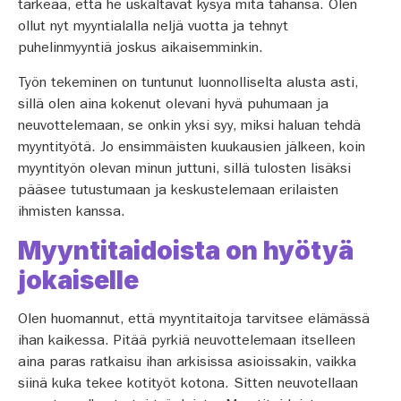
tärkeää, että he uskaltavat kysyä mitä tahansa. Olen
ollut nyt myyntialalla neljä vuotta ja tehnyt
puhelinmyyntiä joskus aikaisemminkin.
Työn tekeminen on tuntunut luonnolliselta alusta asti,
sillä olen aina kokenut olevani hyvä puhumaan ja
neuvottelemaan, se onkin yksi syy, miksi haluan tehdä
myyntityötä. Jo ensimmäisten kuukausien jälkeen, koin
myyntityön olevan minun juttuni, sillä tulosten lisäksi
pääsee tutustumaan ja keskustelemaan erilaisten
ihmisten kanssa.
Myyntitaidoista on hyötyä
jokaiselle
Olen huomannut, että myyntitaitoja tarvitsee elämässä
ihan kaikessa. Pitää pyrkiä neuvottelemaan itselleen
aina paras ratkaisu ihan arkisissa asioissakin, vaikka
siinä kuka tekee kotityöt kotona. Sitten neuvotellaan