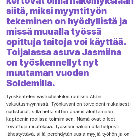
kertovat omia näkemyksiään
siitä, miksi myyntityön
tekeminen on hyödyllistä ja
missä muualla työssä
opittuja taitoja voi käyttää.
Toijalassa asuva Jasmiina
on työskennellyt nyt
muutaman vuoden
Soldemilla.
Työskentelen vastuuhenkilön roolissa AIGin
vakuutusmyynnissä. Työnkuvani on toiveideni mukaisesti
uudistunut, sillä hetki sitten pääsin aloittamaan
kapteenin roolissa toimimisen. Nämä ovat olleet
toivottuja muutoksia. Työssäni haluan olla helposti
lähestyttävä, sillä perehdytän uusia myyjiä työhön ja on