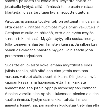
omasta palkasta tai työoloista. Myyntitaidoista on
jokaiselle hyötyä, sillä elämässä tulee usein vastaan
tilanteita, joissa tarvitaan hyviä neuvottelutaitoja.
Vakuutusmyynnissä työskentely on auttanut minua siinä,
että osaan kiinnittää huomiota myös omiin vakuutuksiini.
Ostajana minulle on tärkeää, että olen hyvän myyjän
kanssa tekemisissä. Myyjän täytyy olla sosiaalinen ja
tulla toimeen erilaisten ihmisten kanssa. Ja silloin kun
osaan asiakkaana haastaa myyjää, voin saada jopa
paremman tarjouksen.
Suosittelen jokaista kokeilemaan myyntityötä edes
jollain tasolla, sillä siitä saa aina jotain matkaan
mukaan, vaikkei alalle suuntaisikaan. Olin joskus myös
kaupan kassalla ja huomasin, että ihan kaikista
ammateista saa jotain oppeja myöhempään elämään.
Vuosien varrella olen oppinut lukemaan pienien eleiden
kautta ihmisiä. Pystyn esimerkiksi tulkita ihmisen
äänestä tunnetilaa, jos asiakas kuulostaa tietynlaiselta