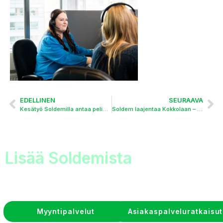
EDELLINEN
SEURAAVA
Kesätyö Soldemilla antaa pelimerkkejä tulevaisuuteen
Soldem laajentaa Kokkolaan – rekrytointi jo käynnissä
Lisää Soldemista
Myyntipalvelut
Asiakaspalveluratkaisut