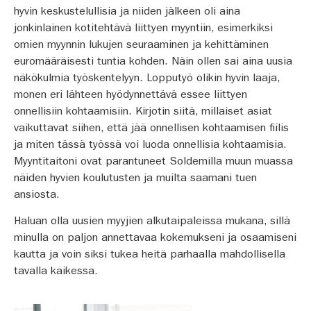
hyvin keskustelullisia ja niiden jälkeen oli aina
jonkinlainen kotitehtävä liittyen myyntiin, esimerkiksi
omien myynnin lukujen seuraaminen ja kehittäminen
euromääräisesti tuntia kohden. Näin ollen sai aina uusia
näkökulmia työskentelyyn. Lopputyö olikin hyvin laaja,
monen eri lähteen hyödynnettävä essee liittyen
onnellisiin kohtaamisiin. Kirjotin siitä, millaiset asiat
vaikuttavat siihen, että jää onnellisen kohtaamisen fiilis
ja miten tässä työssä voi luoda onnellisia kohtaamisia.
Myyntitaitoni ovat parantuneet Soldemilla muun muassa
näiden hyvien koulutusten ja muilta saamani tuen
ansiosta.
Haluan olla uusien myyjien alkutaipaleissa mukana, sillä
minulla on paljon annettavaa kokemukseni ja osaamiseni
kautta ja voin siksi tukea heitä parhaalla mahdollisella
tavalla kaikessa.