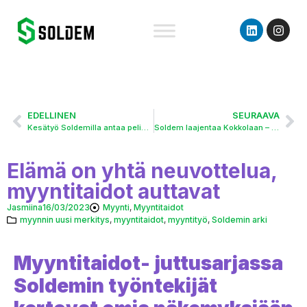
EDELLINEN
SEURAAVA
Kesätyö Soldemilla antaa pelimerkkejä tulevaisuuteen
Soldem laajentaa Kokkolaan – rekrytointi jo käynnissä
Elämä on yhtä neuvottelua,
myyntitaidot auttavat
Jasmiina
16/03/2023
Myynti
,
Myyntitaidot
myynnin uusi merkitys
,
myyntitaidot
,
myyntityö
,
Soldemin arki
Myyntitaidot- juttusarjassa
Soldemin työntekijät