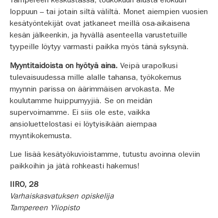
Tampereen keskustassa, toukokuun alusta elokuun
loppuun – tai jotain siltä väliltä. Monet aiempien vuosien
kesätyöntekijät ovat jatkaneet meillä osa-aikaisena
kesän jälkeenkin, ja hyvällä asenteella varustetuille
tyypeille löytyy varmasti paikka myös tänä syksynä.
Myyntitaidoista on hyötyä aina.
Veipä urapolkusi
tulevaisuudessa mille alalle tahansa, työkokemus
myynnin parissa on äärimmäisen arvokasta. Me
koulutamme huippumyyjiä. Se on meidän
supervoimamme. Ei siis ole este, vaikka
ansioluettelostasi ei löytyisikään aiempaa
myyntikokemusta.
Lue lisää kesätyökuvioistamme, tutustu avoinna oleviin
paikkoihin ja jätä rohkeasti hakemus!
IIRO, 28
Varhaiskasvatuksen opiskelija
Tampereen Yliopisto