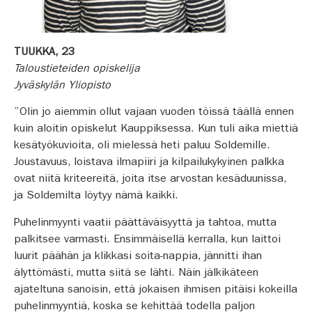
TUUKKA, 23
Taloustieteiden opiskelija
Jyväskylän Yliopisto
”Olin jo aiemmin ollut vajaan vuoden töissä täällä ennen
kuin aloitin opiskelut Kauppiksessa. Kun tuli aika miettiä
kesätyökuvioita, oli mielessä heti paluu Soldemille.
Joustavuus, loistava ilmapiiri ja kilpailukykyinen palkka
ovat niitä kriteereitä, joita itse arvostan kesäduunissa,
ja Soldemilta löytyy nämä kaikki.
Puhelinmyynti vaatii päättäväisyyttä ja tahtoa, mutta
palkitsee varmasti. Ensimmäisellä kerralla, kun laittoi
luurit päähän ja klikkasi soita-nappia, jännitti ihan
älyttömästi, mutta siitä se lähti. Näin jälkikäteen
ajateltuna sanoisin, että jokaisen ihmisen pitäisi kokeilla
puhelinmyyntiä, koska se kehittää todella paljon