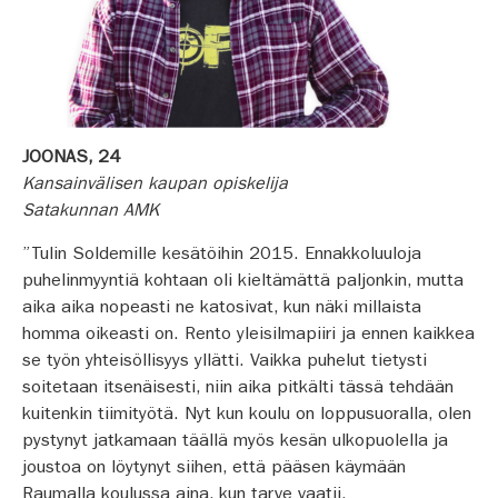
JOONAS, 24
Kansainvälisen kaupan opiskelija
Satakunnan AMK
”Tulin Soldemille kesätöihin 2015. Ennakkoluuloja
puhelinmyyntiä kohtaan oli kieltämättä paljonkin, mutta
aika aika nopeasti ne katosivat, kun näki millaista
homma oikeasti on. Rento yleisilmapiiri ja ennen kaikkea
se työn yhteisöllisyys yllätti. Vaikka puhelut tietysti
soitetaan itsenäisesti, niin aika pitkälti tässä tehdään
kuitenkin tiimityötä. Nyt kun koulu on loppusuoralla, olen
pystynyt jatkamaan täällä myös kesän ulkopuolella ja
joustoa on löytynyt siihen, että pääsen käymään
Raumalla koulussa aina, kun tarve vaatii.