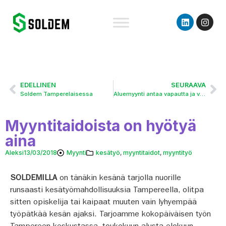
EDELLINEN
SEURAAVA
Soldem Tamperelaisessa
Aluemyynti antaa vapautta ja vastuuta
Myyntitaidoista on hyötyä
aina
Aleksi
13/03/2018
Myynti
kesätyö
,
myyntitaidot
,
myyntityö
SOLDEMILLA
on tänäkin kesänä tarjolla nuorille
runsaasti kesätyömahdollisuuksia Tampereella, olitpa
sitten opiskelija tai kaipaat muuten vain lyhyempää
työpätkää kesän ajaksi. Tarjoamme kokopäiväisen työn