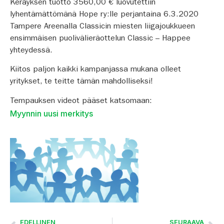
Keräyksen tuotto 3560,00 € luovutettiin
lyhentämättömänä Hope ry:lle perjantaina 6.3.2020
Tampere Areenalla Classicin miesten liigajoukkueen
ensimmäisen puolivälieräottelun Classic – Happee
yhteydessä.
Kiitos paljon kaikki kampanjassa mukana olleet
yritykset, te teitte tämän mahdolliseksi!
Tempauksen videot pääset katsomaan:
Myynnin uusi merkitys
EDELLINEN
SEURAAVA