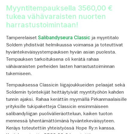
Myyntitempauksella 3560,00 €
tukea vähävaraisten nuorten
harrastustoimintaan!
Salibandyseura Classic
Tamperelaiset
ja myyntitalo
Soldem yhdistivät helmikuussa voimansa ja toteuttivat
hyväntekeväisyystempauksen hyvän asian puolesta.
Tempauksen tarkoituksena oli kerätä rahaa
vähävaraisten perheiden lasten harrastustoiminnan
tukemiseen.
Tempauksessa Classicin liigajoukkueiden pelaajat sekä
Soldemin työntekijät heittäytyivät myyntityöhön kahden
tunnin ajaksi. Rahaa kerättiin myymällä Pirkanmaalaisille
yrityksille tukipaketteja Classicin ensimmäiseen
salibandyliigan puolivälieräotteluun, kaiken tuoton
mennessä lyhentämättömänä hyväntekeväisyyteen.
Keräys toteutettiin yhteistyössä Hope Ry:n kanssa.