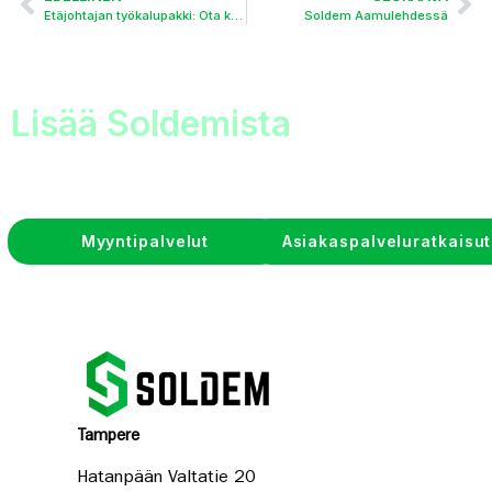
Etäjohtajan työkalupakki: Ota käyttöön 10 Soldemilla hyväksi todettua keinoa
Soldem Aamulehdessä
Lisää Soldemista
Myyntipalvelut
Asiakaspalveluratkaisut
Tampere
Hatanpään Valtatie 20