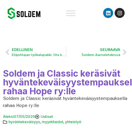
EDELLINEN
SEURAAVA
Etäjohtajan työkalupakki: Ota käyttöön 10 Soldemilla hyväksi todettua keinoa
Soldem Aamulehdessä
Soldem ja Classic keräsivät
hyväntekeväisyystempauksel
rahaa Hope ry:lle
Soldem ja Classic keräsivät hyväntekeväisyystempauksella
rahaa Hope ry:lle
Aleksi
07/05/2020
Uutiset
hyväntekeväisyys
,
myyntitaidot
,
yhteistyö