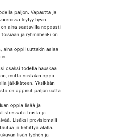
todella paljon. Vapautta ja
uoroissa löytyy hyvin.
 on aina saatavilla nopeasti
 toisiaan ja ryhmähenki on
, aina oppii uuttakin asiaa
ein.
aksi osaksi todella hauskaa
on, mutta niistäkin oppii
tella jälkikäteen. Yksikään
istä on oppinut paljon uutta
luan oppia lisää ja
t stressata töistä ja
ivää. Lisäksi provisiomalli
autua ja kehittyä alalla.
ukavan lisän työhön ja