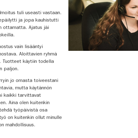
lmoitus tuli useasti vastaan.
päilytti ja jopa kauhistutti
 ottamatta. Ajatus jäi
okeilla.
ostus vain lisääntyi
nostava. Aloittavien ryhmä
i. Tuotteet käytiin todella
n paljon.
rryin jo omasta toiveestani
ahtavia, mutta käytännön
 kaikki tarvittavat
en. Aina olen kuitenkin
 tehdä työpäivistä osa
työ on kuitenkin ollut minulle
 on mahdollisuus.