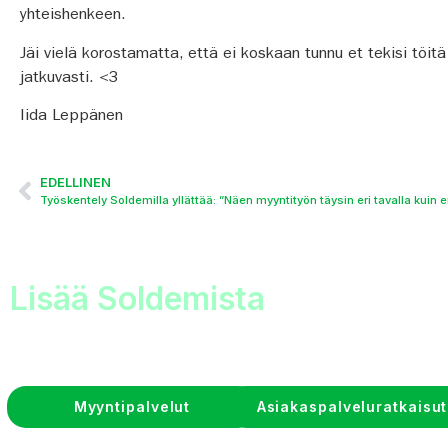
yhteishenkeen.
Jäi vielä korostamatta, että ei koskaan tunnu et tekisi töitä 
jatkuvasti. <3
Iida Leppänen
EDELLINEN
Työskentely Soldemilla yllättää: ”Näen myyntityön täysin eri tavalla kuin 
Lisää Soldemista
Myyntipalvelut
Asiakaspalveluratkaisut