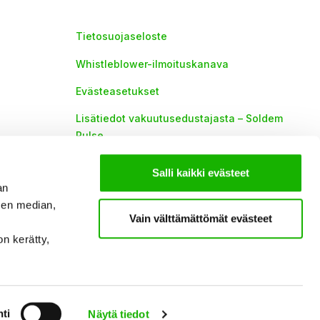
Tietosuojaseloste
Whistleblower-ilmoituskanava
Evästeasetukset
Lisätiedot vakuutusedustajasta – Soldem
Pulse
Lisätiedot vakuutusedustajasta -Soldem
Salli kaikki evästeet
an
sen median,
Vain välttämättömät evästeet
on kerätty,
ti
Näytä tiedot