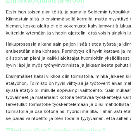
Ennakkoluuloista eroon
Etsin ihan toisen alan töitä, ja samalla Soldemin työpaikkai
Kiinnostuin siitä jo ensimmäisellä kerralla, mutta myyntityö e
hieman, koska alalta ei ole kokemusta kahvilamyyntiä lukuun
kuitenkin kytemään ja vihdoin ajattelin, että voisin ainakin k
Hakuprosessin aikana sain paljon lisää tietoa työstä ja kiinn
entisestään alaa kohtaan. Perehdytys oli hyvin kattava ja in
oli sopivan pieni ja kaikki aloittajat huomioitiin yksilöllisest
hyvin läpi ja myös työhyvinvoinnista ja jaksamisesta puhuttii
Ensimmäiset kaksi viikkoa olin toimistolla, minkä jälkeen sii
etätyöhön. Toimisto on hyvin viihtyisä ja työtoverit aivan m
syistä etätyö oli minulle sopivampi vaihtoehto. Sain mukaani
työvälineet ja materiaalit kotona tehtävää työskentelyä vart
tervetullut toimistolle työskentelemään ja olisi mahdollista
toimistolla ja osa kotona ns. hybridi-mallilla. Tähän asti etä
se paras vaihtoehto ja olen todella tyytyväinen, että siihen
Tiimi on läsnä myös etätyössä