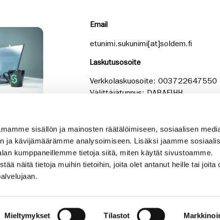
Email
etunimi.sukunimi[at]soldem.fi
Laskutusosoite
Verkkolaskuosoite: 003722647550
Välittäjätunnus: DABAFIHH
Y-tunnus: 2264755-0
mamme sisällön ja mainosten räätälöimiseen, sosiaalisen medi
n ja kävijämäärämme analysoimiseen. Lisäksi jaamme sosiaali
alan kumppaneillemme tietoja siitä, miten käytät sivustoamme.
näitä tietoja muihin tietoihin, joita olet antanut heille tai joita 
palvelujaan.
Mieltymykset
Tilastot
Markkinoin