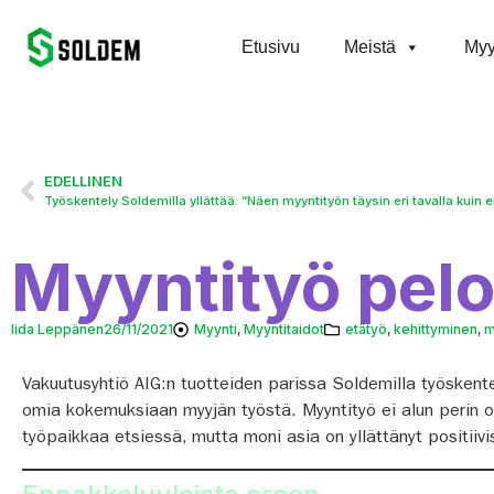
Etusivu
Meistä
Myy
EDELLINEN
Työskentely Soldemilla yllättää: ”Näen myyntityön täysin eri tavalla kuin 
Myyntityö pelot
Iida Leppänen
26/11/2021
Myynti
,
Myyntitaidot
etätyö
,
kehittyminen
,
m
Vakuutusyhtiö AIG:n tuotteiden parissa Soldemilla työskente
omia kokemuksiaan myyjän työstä. Myyntityö ei alun perin o
työpaikkaa etsiessä, mutta moni asia on yllättänyt positiivi