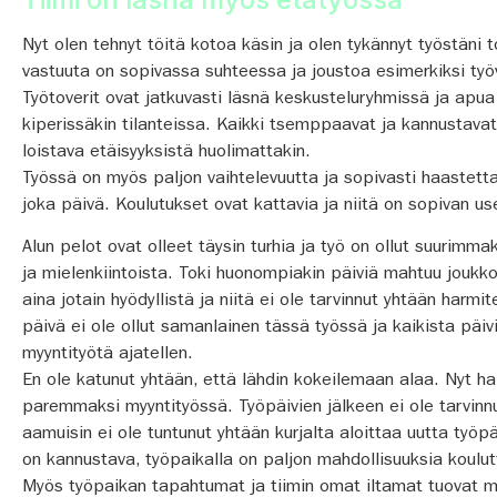
Nyt olen tehnyt töitä kotoa käsin ja olen tykännyt työstäni 
vastuuta on sopivassa suhteessa ja joustoa esimerkiksi työv
Työtoverit ovat jatkuvasti läsnä keskusteluryhmissä ja apua
kiperissäkin tilanteissa. Kaikki tsemppaavat ja kannustavat
loistava etäisyyksistä huolimattakin.
Työssä on myös paljon vaihtelevuutta ja sopivasti haastetta
joka päivä. Koulutukset ovat kattavia ja niitä on sopivan us
Alun pelot ovat olleet täysin turhia ja työ on ollut suurimm
ja mielenkiintoista. Toki huonompiakin päiviä mahtuu joukko
aina jotain hyödyllistä ja niitä ei ole tarvinnut yhtään harmi
päivä ei ole ollut samanlainen tässä työssä ja kaikista päiv
myyntityötä ajatellen.
En ole katunut yhtään, että lähdin kokeilemaan alaa. Nyt ha
paremmaksi myyntityössä. Työpäivien jälkeen ei ole tarvinnu
aamuisin ei ole tuntunut yhtään kurjalta aloittaa uutta työpä
on kannustava, työpaikalla on paljon mahdollisuuksia koulutt
Myös työpaikan tapahtumat ja tiimin omat iltamat tuovat m