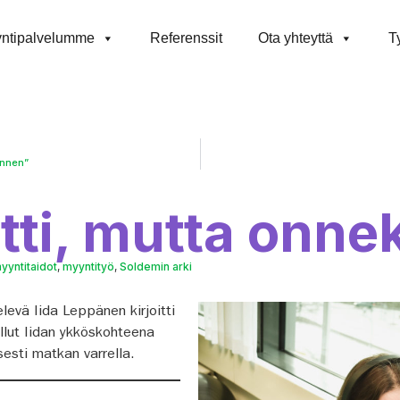
ntipalvelumme
Referenssit
Ota yhteyttä
T
ennen”
ti, mutta onnek
yyntitaidot
,
myyntityö
,
Soldemin arki
levä Iida Leppänen kirjoitti
llut Iidan ykköskohteena
sesti matkan varrella.